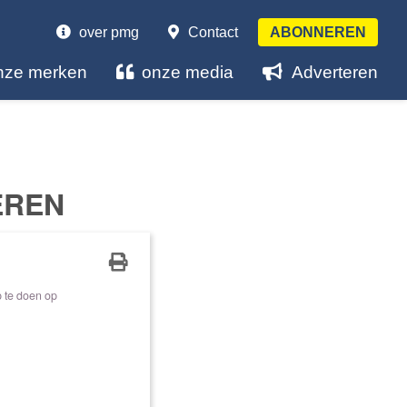
over pmg
Contact
ABONNEREN
nze merken
onze media
Adverteren
EREN
p te doen op