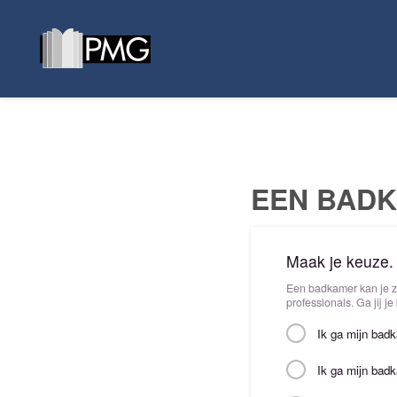
EEN BADK
Maak je keuze.
Een badkamer kan je ze
professionals. Ga jij 
Ik ga mijn badk
Ik ga mijn ba