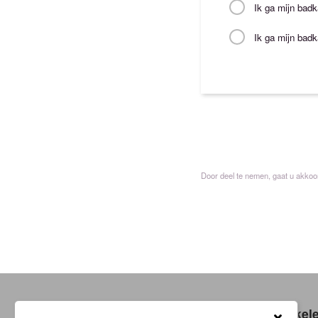
Ik ga mijn bad
Ik ga mijn badk
Door deel te nemen, gaat u akko
Klantenservice
Winkel