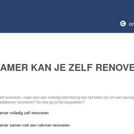
o
AMER KAN JE ZELF RENOV
lf renoveren, maar voor een volledig herindeling kan het beter zijn om een beroe
je badkamer renoveren? En hoe ga je het aanpakken?
amer volledig zelf renoveren
dkamer samen met een vakman renoveren