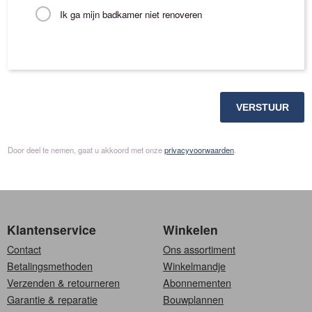
Ik ga mijn badkamer niet renoveren
VERSTUUR
Door deel te nemen, gaat u akkoord met onze
privacyvoorwaarden
.
Klantenservice
Winkelen
Contact
Ons assortiment
Betalingsmethoden
Winkelmandje
Verzenden & retourneren
Abonnementen
Garantie & reparatie
Bouwplannen