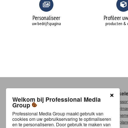
Personaliseer
Profileer uw
uw bedrijfspagina
producten & 
Klantenservice
Winkel
Welkom bij Professional Media
Contact
Ons assor
Group
Betalingsmethoden
Winkelma
Professional Media Group maakt gebruik van
Verzenden & retourneren
Abonneme
cookies om uw gebruikservaring te optimaliseren
Garantie & reparatie
Bouwplan
en te personaliseren. Door gebruik te maken van