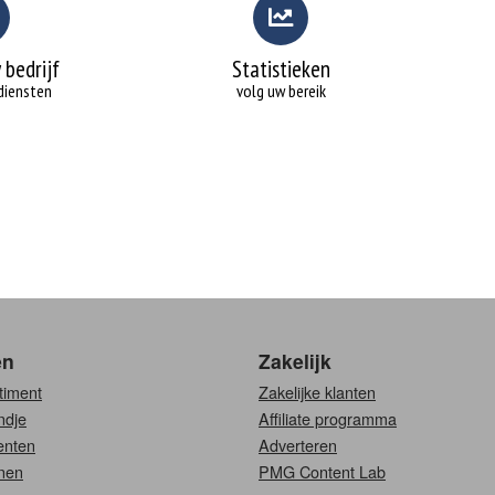
 bedrijf
Statistieken
diensten
volg uw bereik
en
Zakelijk
timent
Zakelijke klanten
ndje
Affiliate programma
nten
Adverteren
nen
PMG Content Lab