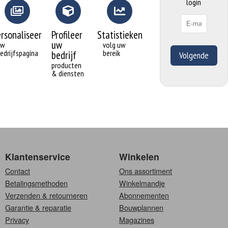
login
ersonaliseer
Profileer
Statistieken
uw
uw
volg uw
edrijfspagina
bereik
bedrijf
Volgende
producten
& diensten
Klantenservice
Winkelen
Contact
Ons assortiment
Betalingsmethoden
Winkelmandje
Verzenden & retourneren
Abonnementen
Garantie & reparatie
Bouwplannen
Privacy
Magazines