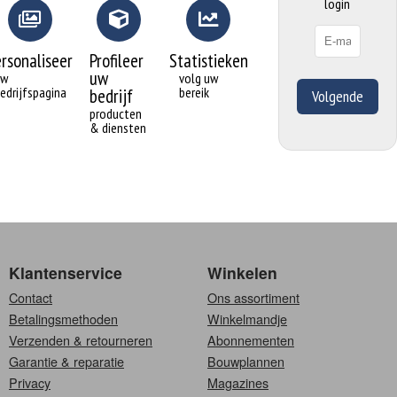
login
ersonaliseer
Profileer
Statistieken
uw
uw
volg uw
edrijfspagina
bereik
bedrijf
Volgende
producten
& diensten
Klantenservice
Winkelen
Contact
Ons assortiment
Betalingsmethoden
Winkelmandje
Verzenden & retourneren
Abonnementen
Garantie & reparatie
Bouwplannen
Privacy
Magazines