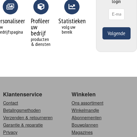
login
ersonaliseer
Profileer
Statistieken
uw
uw
volg uw
edrijfspagina
bereik
bedrijf
Volgende
producten
& diensten
Klantenservice
Winkelen
Contact
Ons assortiment
Betalingsmethoden
Winkelmandje
Verzenden & retourneren
Abonnementen
Garantie & reparatie
Bouwplannen
Privacy
Magazines