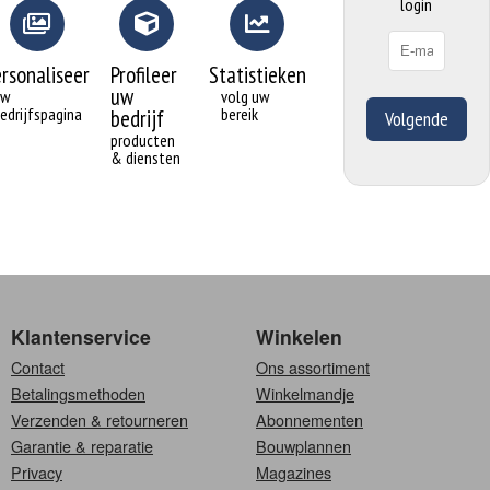
login
ersonaliseer
Profileer
Statistieken
uw
uw
volg uw
edrijfspagina
bereik
bedrijf
Volgende
producten
& diensten
Klantenservice
Winkelen
Contact
Ons assortiment
Betalingsmethoden
Winkelmandje
Verzenden & retourneren
Abonnementen
Garantie & reparatie
Bouwplannen
Privacy
Magazines