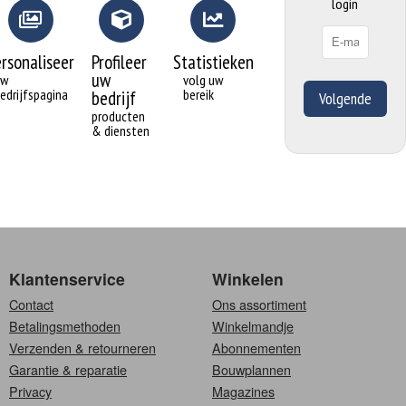
login
ersonaliseer
Profileer
Statistieken
uw
uw
volg uw
edrijfspagina
bereik
bedrijf
Volgende
producten
& diensten
Klantenservice
Winkelen
Contact
Ons assortiment
Betalingsmethoden
Winkelmandje
Verzenden & retourneren
Abonnementen
Garantie & reparatie
Bouwplannen
Privacy
Magazines