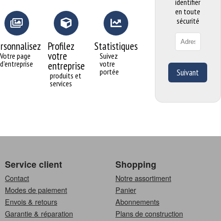
identifier
en toute
sécurité
rsonnalisez
Profilez
Statistiques
votre
Votre page
Suivez
d'entreprise
votre
entreprise
portée
Suivant
produits et
services
Service client
Shopping
Contact
Notre assortiment
Modes de paiement
Panier
Envois & retours
Abonnements
Garantie & réparation
Plans de construction