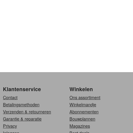
Klantenservice
Winkelen
Contact
Ons assortiment
Betalingsmethoden
Winkelmandje
Verzenden & retourneren
Abonnementen
Garantie & reparatie
Bouwplannen
Privacy
Magazines
Inloggen
Best deals