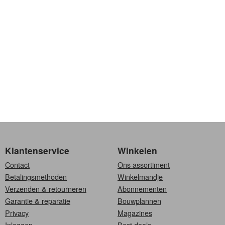
Klantenservice
Winkelen
Contact
Ons assortiment
Betalingsmethoden
Winkelmandje
Verzenden & retourneren
Abonnementen
Garantie & reparatie
Bouwplannen
Privacy
Magazines
Inloggen
Best deals