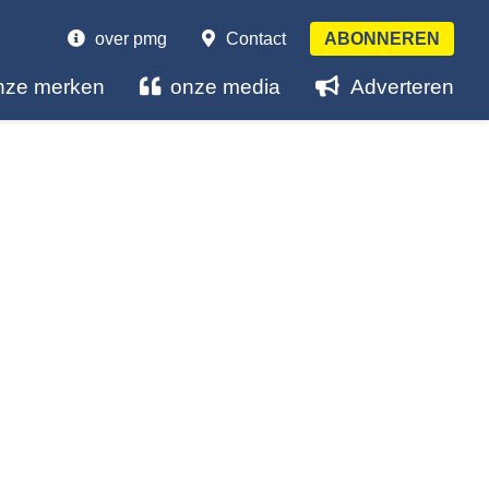
over pmg
Contact
ABONNEREN
nze merken
onze media
Adverteren