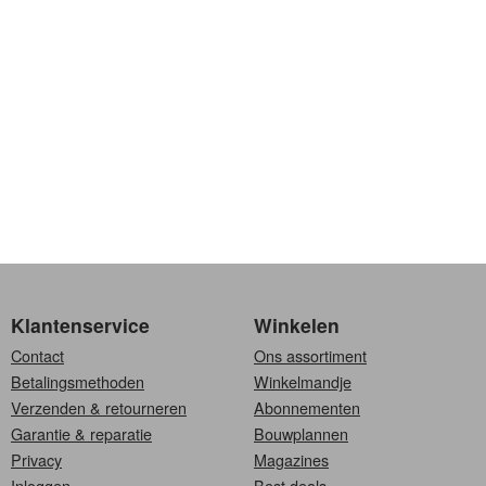
Klantenservice
Winkelen
Contact
Ons assortiment
Betalingsmethoden
Winkelmandje
Verzenden & retourneren
Abonnementen
Garantie & reparatie
Bouwplannen
Privacy
Magazines
Inloggen
Best deals