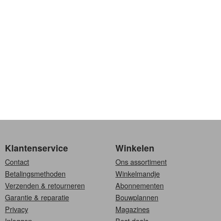
Klantenservice
Winkelen
Contact
Ons assortiment
Betalingsmethoden
Winkelmandje
Verzenden & retourneren
Abonnementen
Garantie & reparatie
Bouwplannen
Privacy
Magazines
Inloggen
Best deals