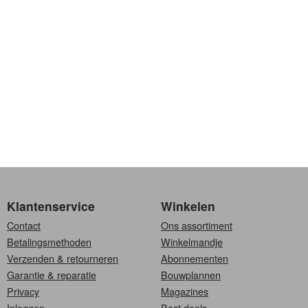
Klantenservice
Winkelen
Contact
Ons assortiment
Betalingsmethoden
Winkelmandje
Verzenden & retourneren
Abonnementen
Garantie & reparatie
Bouwplannen
Privacy
Magazines
Inloggen
Best deals