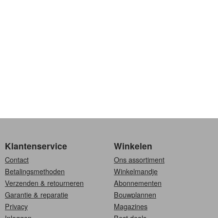
Klantenservice
Winkelen
Contact
Ons assortiment
Betalingsmethoden
Winkelmandje
Verzenden & retourneren
Abonnementen
Garantie & reparatie
Bouwplannen
Privacy
Magazines
Inloggen
Best deals