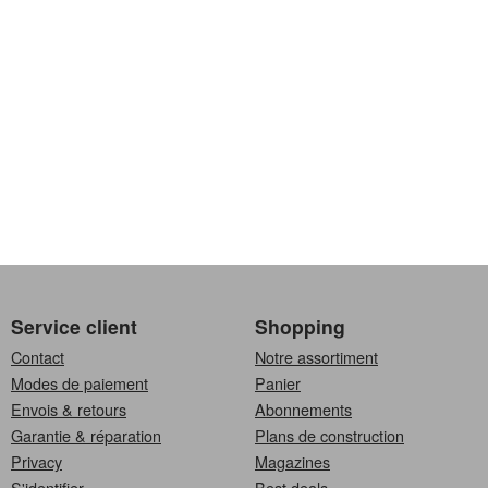
Service client
Shopping
Contact
Notre assortiment
Modes de paiement
Panier
Envois & retours
Abonnements
Garantie & réparation
Plans de construction
Privacy
Magazines
S'identifier
Best deals