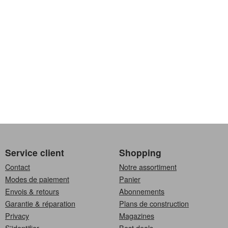
Service client
Shopping
Contact
Notre assortiment
Modes de paiement
Panier
Envois & retours
Abonnements
Garantie & réparation
Plans de construction
Privacy
Magazines
S'identifier
Best deals