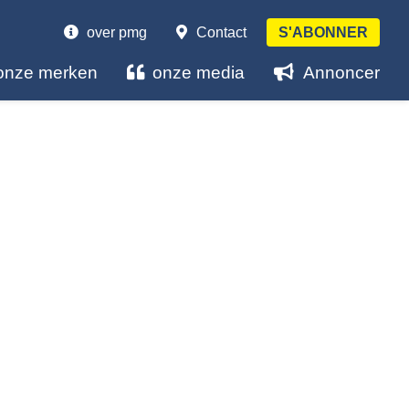
over pmg
Contact
S'ABONNER
onze merken
onze media
Annoncer