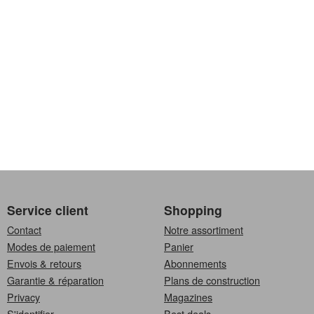
Service client
Shopping
Contact
Notre assortiment
Modes de paiement
Panier
Envois & retours
Abonnements
Garantie & réparation
Plans de construction
Privacy
Magazines
S'identifier
Best deals