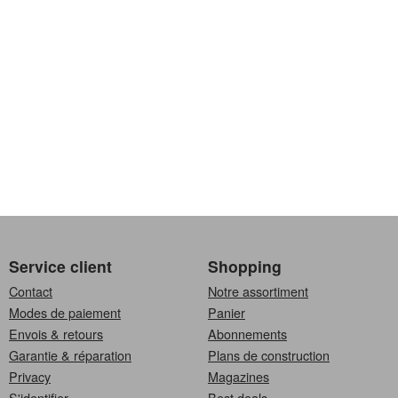
Service client
Shopping
Contact
Notre assortiment
Modes de paiement
Panier
Envois & retours
Abonnements
Garantie & réparation
Plans de construction
Privacy
Magazines
S'identifier
Best deals