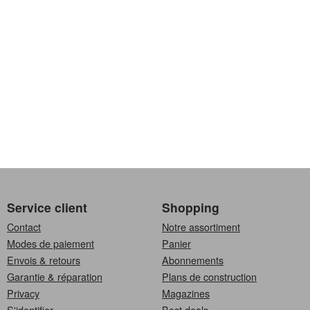
Service client
Shopping
Contact
Notre assortiment
Modes de paiement
Panier
Envois & retours
Abonnements
Garantie & réparation
Plans de construction
Privacy
Magazines
S'identifier
Best deals