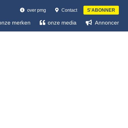
over pmg
Contact
S'ABONNER
onze merken
onze media
Annoncer